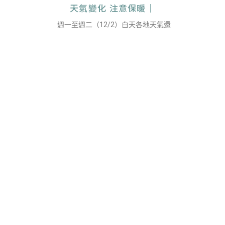
天氣變化 注意保暖｜
週一至週二（12/2）白天各地天氣還
天氣變化 注意保暖｜
這週六、週日（29、30日）大陸高壓